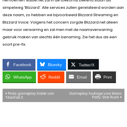
hernoemen. Battle.net zal in de toekomst bekend staan als
simpelweg ‘Blizzard’. Alle services zullen gerelateerd worden aan
deze naam, zo hebben we bijvoorbeeld Blizzard Streaming en
Blizzard Voice. Volgens het concern zorgde Blizzard.net alleen
maar voor verwarring en zal men met de naamsverwarring
gebruik maken van slechts één benaming. Zie het dus als een
soort pre-fix.
Facebook
Bluesky
Twitter/X
WhatsApp
Reddit
Email
Print
Bericht
Pilots gameplay trailer van
Gameplay footage voor Mario
Party: Star Rush
TitanFall 2
navigatie