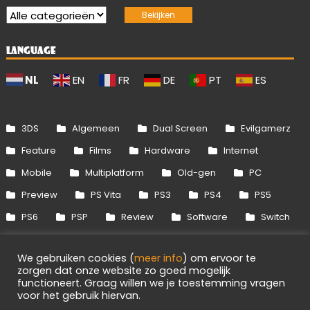
LANGUAGE
NL
EN
FR
DE
PT
ES
3DS
Algemeen
Dual Screen
Evilgamerz
Feature
Films
Hardware
Internet
Mobile
Multiplatform
Old-gen
PC
Preview
PS Vita
PS3
PS4
PS5
PS6
PSP
Review
Software
Switch
Switch 2
Uitgelicht
Wii
Wii U
We gebruiken cookies (
meer info
) om ervoor te
Xbox 360
Xbox One
Xbox Series
zorgen dat onze website zo goed mogelijk
functioneert. Graag willen we je toestemming vragen
voor het gebruik hiervan.
Info
Disclaimer
Cookies
Adverteren