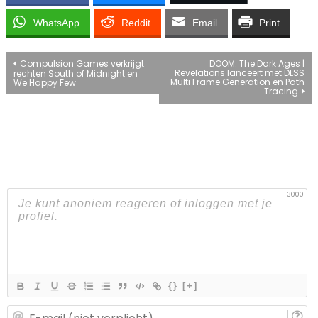
WhatsApp
Reddit
Email
Print
Bericht
Compulsion Games verkrijgt
DOOM: The Dark Ages |
Revelations lanceert met DLSS
rechten South of Midnight en
Multi Frame Generation en Path
We Happy Few
navigatie
Tracing
3000
{}
[+]
E-