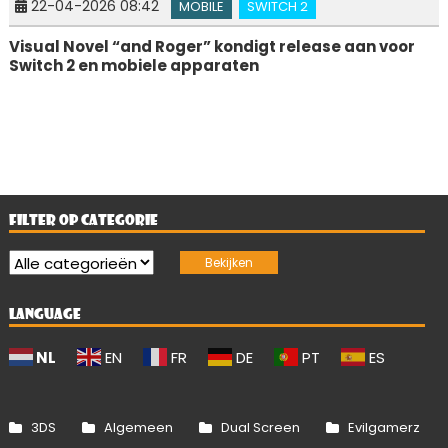
22-04-2026 08:42
MOBILE
SWITCH 2
Visual Novel “and Roger” kondigt release aan voor
Switch 2 en mobiele apparaten
FILTER OP CATEGORIE
LANGUAGE
NL
EN
FR
DE
PT
ES
3DS
Algemeen
Dual Screen
Evilgamerz