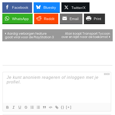
Facebook
Bluesky
Twitter/X
WhatsApp
Reddit
Email
Print
Bericht
Aardig verborgen feature
Atari koopt Transport Tycoon
over en kijkt naar de toekomst
gaat viral voor de PlayStation 3
navigatie
3000
{}
[+]