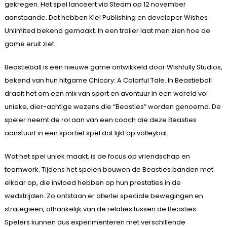
gekregen. Het spel lanceert via Steam op 12 november
aanstaande. Dat hebben Klei Publishing en developer Wishes
Unlimited bekend gemaakt. In een trailer laat men zien hoe de
game eruit ziet.
Beastieball is een nieuwe game ontwikkeld door Wishfully Studios,
bekend van hun hitgame Chicory: A Colorful Tale. In Beastieball
draait het om een mix van sport en avontuur in een wereld vol
unieke, dier-achtige wezens die “Beasties” worden genoemd. De
speler neemt de rol aan van een coach die deze Beasties
aanstuurt in een sportief spel dat lijkt op volleybal.
Wat het spel uniek maakt, is de focus op vriendschap en
teamwork. Tijdens het spelen bouwen de Beasties banden met
elkaar op, die invloed hebben op hun prestaties in de
wedstrijden. Zo ontstaan er allerlei speciale bewegingen en
strategieën, afhankelijk van de relaties tussen de Beasties.
Spelers kunnen dus experimenteren met verschillende