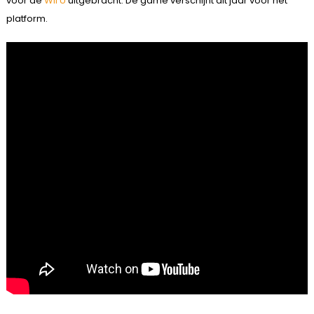
voor de
Wii U
uitgebracht. De game verschijnt dit jaar voor het
platform.