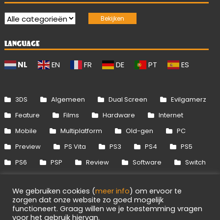
LANGUAGE
NL
EN
FR
DE
PT
ES
3DS
Algemeen
Dual Screen
Evilgamerz
Feature
Films
Hardware
Internet
Mobile
Multiplatform
Old-gen
PC
Preview
PS Vita
PS3
PS4
PS5
PS6
PSP
Review
Software
Switch
Switch 2
Uitgelicht
Wii
Wii U
We gebruiken cookies (
meer info
) om ervoor te
Xbox 360
Xbox One
Xbox Series
zorgen dat onze website zo goed mogelijk
functioneert. Graag willen we je toestemming vragen
voor het gebruik hiervan.