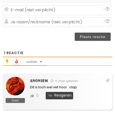
E-
ma
(n
J
ve
n
(n
ve
1
REACTIE
oudste
Anoniem
6 jaren geleden
Dit is toch wel vet hoor. :clap:
Reageren
0
Gast