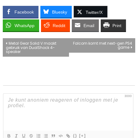
Facebook
Bluesky
Twitter/X
WhatsApp
Reddit
Email
Print
Bericht
Metal Gear Solid V maakt
Falcom komt met next-gen PS4
game
gebruik van DualShock 4-
speaker
navigatie
3000
{}
[+]