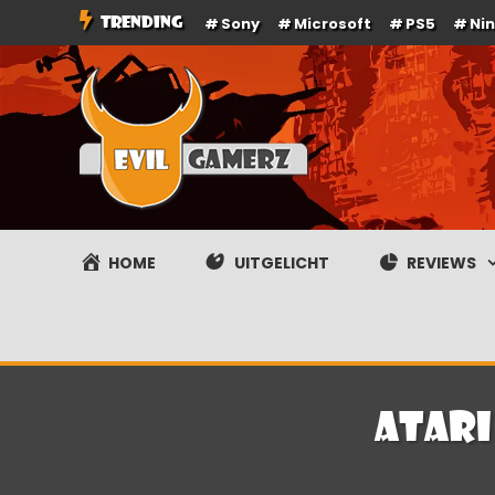
Ga
TRENDING
Sony
Microsoft
PS5
Ni
naar
de
inhoud
Evilgamerz
Het meest interessante game nieuws, reviews, coverag
HOME
UITGELICHT
REVIEWS
Atari