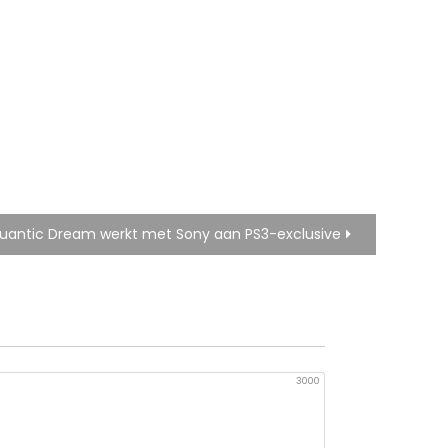
uantic Dream werkt met Sony aan PS3-exclusive
3000