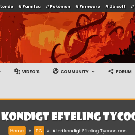
ntendo
Famitsu
Pokémon
Firmware
Ubisoft
e en gameplay streams
VIDEO’S
COMMUNITY
FORUM
 kondigt Efteling Tyco
Home
PC
Atari kondigt Efteling Tycoon aan