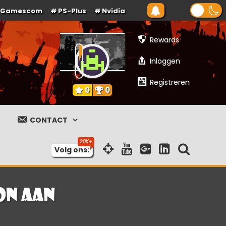
Gamescom
PS-Plus
Nvidia
Rewards
Inloggen
Registreren
0
0
CONTACT
Volg ons:
on aan