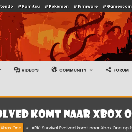
ntendo
Famitsu
Pokémon
Firmware
Gamescom
e en gameplay streams
VIDEO’S
COMMUNITY
FORUM
olved komt naar Xbox O
Xbox One
ARK: Survival Evolved komt naar Xbox One op