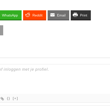
WhatsApp
Reddit
Email
Print
{}
[+]