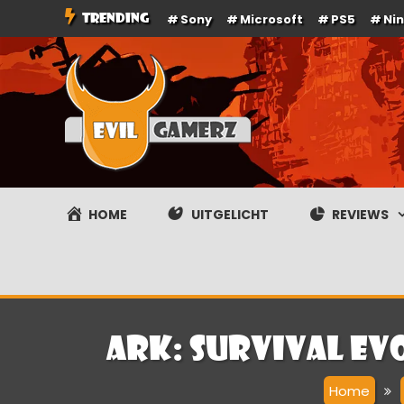
Ga
TRENDING
Sony
Microsoft
PS5
Ni
naar
de
inhoud
Evilgamerz
Het meest interessante game nieuws, reviews, coverag
HOME
UITGELICHT
REVIEWS
ARK: Survival Ev
Home