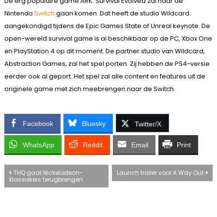
De erg populaire game ARK: Survival Evolved zal naar de
Nintendo
Switch
gaan komen. Dat heeft de studio Wildcard
aangekondigd tijdens de Epic Games State of Unreal keynote. De
open-wereld survival game is al beschikbaar op de PC, Xbox One
en PlayStation 4 op dit moment. De partner studio van Wildcard,
Abstraction Games, zal het spel porten. Zij hebben de PS4-versie
eerder ook al geport. Het spel zal alle content en features uit de
originele game met zich meebrengen naar de Switch.
Facebook
Bluesky
Twitter/X
WhatsApp
Reddit
Email
Print
Bericht
THQ gaat Nickelodeon-
Launch trailer voor A Way Out
klassiekers terugbrengen
navigatie