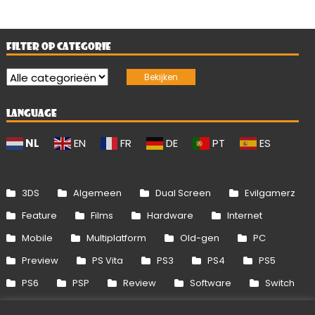
FILTER OP CATEGORIE
LANGUAGE
NL
EN
FR
DE
PT
ES
3DS
Algemeen
Dual Screen
Evilgamerz
Feature
Films
Hardware
Internet
Mobile
Multiplatform
Old-gen
PC
Preview
PS Vita
PS3
PS4
PS5
PS6
PSP
Review
Software
Switch
Switch 2
Uitgelicht
Wii
Wii U