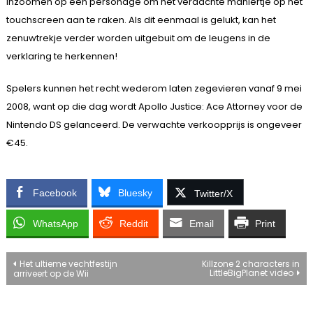
inzoomen op een personage om het verdachte maniertje op het
touchscreen aan te raken. Als dit eenmaal is gelukt, kan het
zenuwtrekje verder worden uitgebuit om de leugens in de
verklaring te herkennen!
Spelers kunnen het recht wederom laten zegevieren vanaf 9 mei
2008, want op die dag wordt Apollo Justice: Ace Attorney voor de
Nintendo DS gelanceerd. De verwachte verkoopprijs is ongeveer
€45.
Facebook
Bluesky
Twitter/X
WhatsApp
Reddit
Email
Print
Bericht
Het ultieme vechtfestijn
Killzone 2 characters in
LittleBigPlanet video
arriveert op de Wii
navigatie