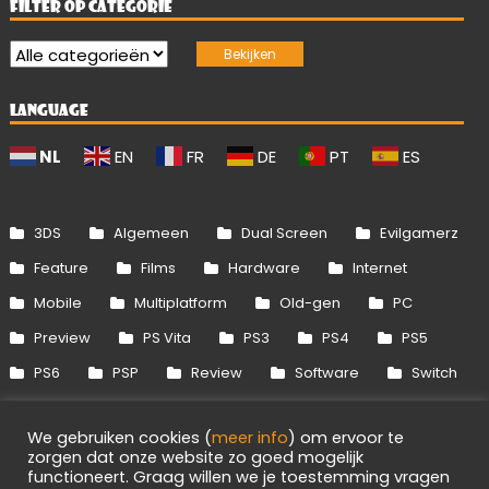
FILTER OP CATEGORIE
LANGUAGE
NL
EN
FR
DE
PT
ES
3DS
Algemeen
Dual Screen
Evilgamerz
Feature
Films
Hardware
Internet
Mobile
Multiplatform
Old-gen
PC
Preview
PS Vita
PS3
PS4
PS5
PS6
PSP
Review
Software
Switch
Switch 2
Uitgelicht
Wii
Wii U
We gebruiken cookies (
meer info
) om ervoor te
Xbox 360
Xbox One
Xbox Series
zorgen dat onze website zo goed mogelijk
functioneert. Graag willen we je toestemming vragen