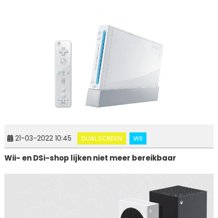
21-03-2022 10:45
DUAL SCREEN
WII
Wii- en DSi-shop lijken niet meer bereikbaar