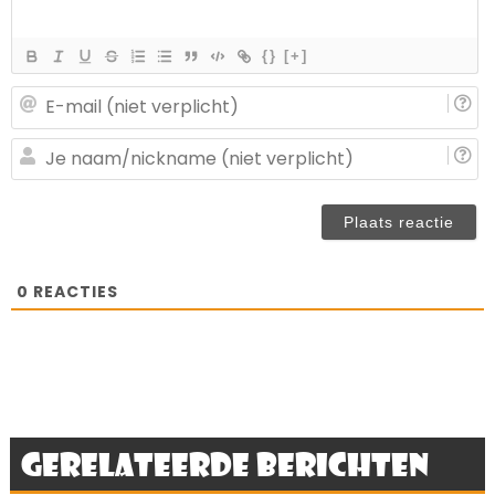
{}
[+]
E-
ma
(n
J
ve
n
(n
ve
0
REACTIES
Gerelateerde berichten