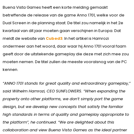
Buena Vista Games heeft een korte melding gemaakt
betreffende de release van de game Anno 1701, welke voor de
Dual Screen in de planning staat. De titel zou namelijk in het 2e
kwartaal van dit jaar moeten gaan verschijnen in Europa. Dat
meldt de website van
Cubed3
. In het artikel is Hamrozi
ondermeer aan het woord, daar waar hij Anno 1701 vooral faam
geeft door de uitstekende gameplay die deze met zich mee zou
moeten nemen. De titel zullen de meeste vooralsnog van de PC
kennen.
“ANNO 1701 stands for great quality and extraordinary gameplay,”
said Wilhelm Hamrozi, CEO SUNFLOWERS. “When expanding the
property onto other platforms, we don’t simply port the game
design, but we develop new concepts that satisfy the familiar
high standards in terms of quality and gameplay appropriate to
the platform”, he continued. “We are delighted about this
collaboration and view Buena Vista Games as the ideal partner