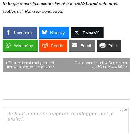
to begin a sensible expansion of our ANNO brand onto other
platforms”, Hamrozi concluded.
Facebook
Bluesky
Twitter/X
WhatsApp
Reddit
Email
Print
Bericht
Thurrot komt met gerucht:
Co-oppen in Left 4 Dead voor
de PC en Xbox 360
Nieuwe Xbox 360 eind 2007
navigatie
3000