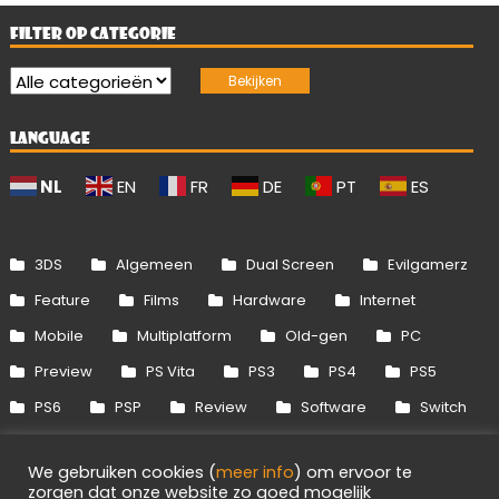
FILTER OP CATEGORIE
LANGUAGE
NL
EN
FR
DE
PT
ES
3DS
Algemeen
Dual Screen
Evilgamerz
Feature
Films
Hardware
Internet
Mobile
Multiplatform
Old-gen
PC
Preview
PS Vita
PS3
PS4
PS5
PS6
PSP
Review
Software
Switch
Switch 2
Uitgelicht
Wii
Wii U
We gebruiken cookies (
meer info
) om ervoor te
Xbox 360
Xbox One
Xbox Series
zorgen dat onze website zo goed mogelijk