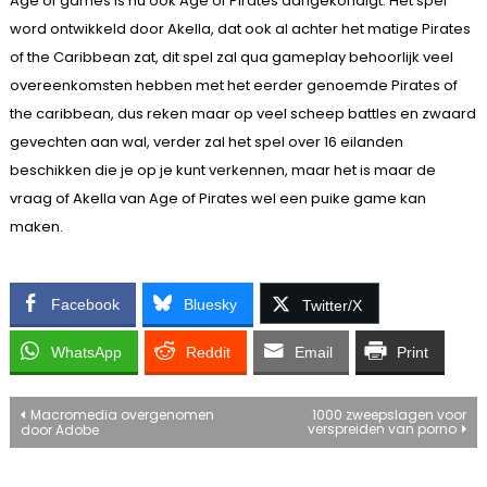
Age of games is nu ook Age of Pirates aangekondigt. Het spel
word ontwikkeld door Akella, dat ook al achter het matige Pirates
of the Caribbean zat, dit spel zal qua gameplay behoorlijk veel
overeenkomsten hebben met het eerder genoemde Pirates of
the caribbean, dus reken maar op veel scheep battles en zwaard
gevechten aan wal, verder zal het spel over 16 eilanden
beschikken die je op je kunt verkennen, maar het is maar de
vraag of Akella van Age of Pirates wel een puike game kan
maken.
Facebook
Bluesky
Twitter/X
WhatsApp
Reddit
Email
Print
Bericht
Macromedia overgenomen
1000 zweepslagen voor
verspreiden van porno
door Adobe
navigatie