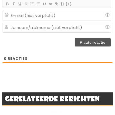
{}
[+]
E-
ma
(n
J
ve
n
(n
ve
0
REACTIES
Gerelateerde berichten