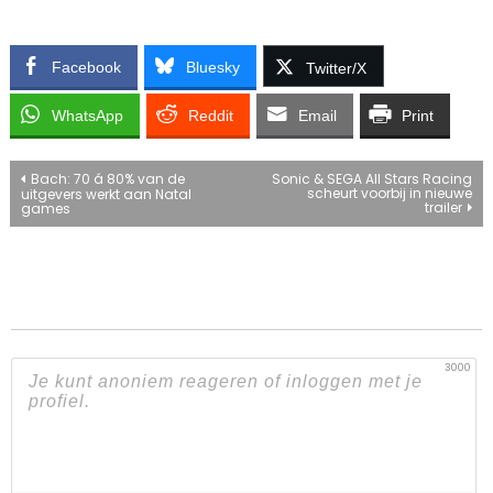
Facebook
Bluesky
Twitter/X
WhatsApp
Reddit
Email
Print
Bericht
Bach: 70 á 80% van de
Sonic & SEGA All Stars Racing
scheurt voorbij in nieuwe
uitgevers werkt aan Natal
trailer
games
navigatie
3000