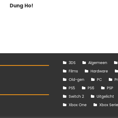
Dung Ho!
3DS
Algemeen
Films
Hardware
Old-gen
PC
P
PS5
PS6
PSP
Switch 2
Uitgelicht
S
Xbox One
Xbox Seri