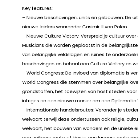
Key features:
– Nieuwe beschavingen, units en gebouwen: De ui
nieuwe leiders waaronder Casimir III van Polen.
– Nieuwe Culture Victory: Verspreid je cultuur ov
Musicians die worden geplaatst in de belangrijkst
van belangrijke veldslagen en ruines te onderzoe
beschavingen en behaal een Culture Victory en wo
– World Congress: De invloed van diplomatie is ver
World Congress die stemmen over belangrijke kwes
grondstoffen, het toewijzen van host steden voo
intriges en een nieuwe manier om een Diplomatic
– Internationale handelsroutes: Verander je stede
welvaart terwijl deze ondertussen ook religie, cu
welvaart, het bouwen van wonders en de unieke eig
een veiligere route of kies je een langere route 