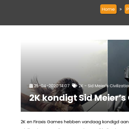
Home
-
25-04-2020 14:07
2K
Sid Meier's Civilizati
2K kondigt Sid Meier’s
2K en Firaxis Games hebben vandaag kondigd aan d