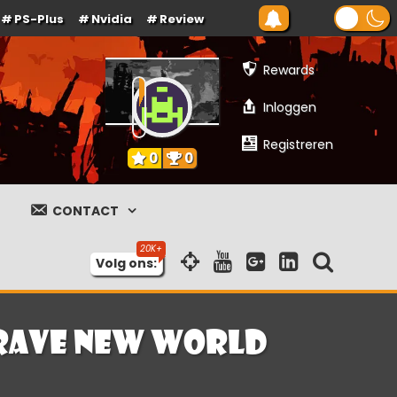
PS-Plus
Nvidia
Review
Rewards
Inloggen
Registreren
0
0
CONTACT
Volg ons:
 Brave New World