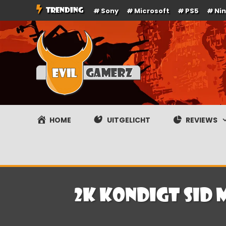
Ga
TRENDING
Sony
Microsoft
PS5
Ni
naar
de
inhoud
Evilgamerz
Het meest interessante game nieuws, reviews, coverag
HOME
UITGELICHT
REVIEWS
2K kondigt Sid 