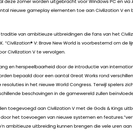
en zal deze zomer worden uitgebracht voor Windows PC en via 
aantal nieuwe gameplay elementen toe aan Civilization V e
 traditie van ambitieuze uitbreidingen die fans van het Civili
. “Civilization® V: Brave New World is voorbestemd om de lijn 
or Civilization V te vervolgen.
gang en herspeelbaarheid door de introductie van internatio
 worden bepaald door een aantal Great Works rond verschill
e resoluties in het nieuwe World Congress. Terwijl spelers
erschillende beschavingen in de gamewereld zullen beïnvloed
en toegevoegd aan Civilization V met de Gods & Kings uitb
oor het toevoegen van nieuwe systemen en features.”vertel
o’n ambitieuze uitbreiding kunnen brengen die vele uren aan h