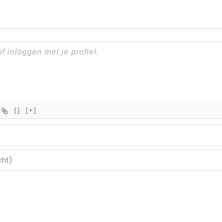
{}
[+]