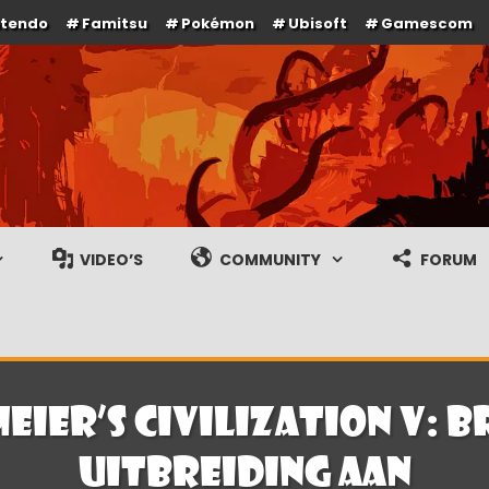
ntendo
Famitsu
Pokémon
Ubisoft
Gamescom
e en gameplay streams
VIDEO’S
COMMUNITY
FORUM
Meier’s Civilization V:
uitbreiding aan