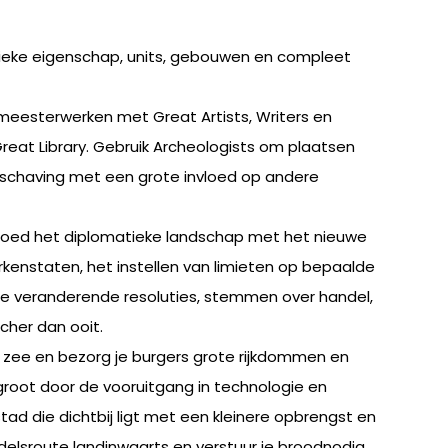
nieke eigenschap, units, gebouwen en compleet
 meesterwerken met Great Artists, Writers en
reat Library. Gebruik Archeologists om plaatsen
beschaving met een grote invloed op andere
eïnvloed het diplomatieke landschap met het nieuwe
kenstaten, het instellen van limieten op bepaalde
me veranderende resoluties, stemmen over handel,
her dan ooit.
n zee en bezorg je burgers grote rijkdommen en
rgroot door de vooruitgang in technologie en
ad die dichtbij ligt met een kleinere opbrengst en
ndelsroute landinwaarts en verstuur je broodnodig