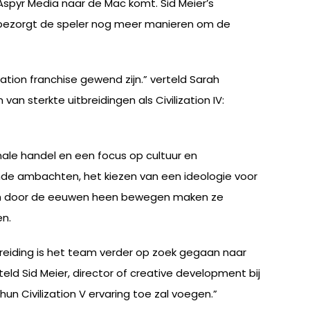
Aspyr Media naar de Mac komt. Sid Meier’s
n bezorgt de speler nog meer manieren om de
zation franchise gewend zijn.” verteld Sarah
van sterkte uitbreidingen als Civilization IV:
nale handel en een focus op cultuur en
ende ambachten, het kiezen van een ideologie voor
 zich door de eeuwen heen bewegen maken ze
en.
reiding is het team verder op zoek gegaan naar
d Sid Meier, director of creative development bij
un Civilization V ervaring toe zal voegen.”