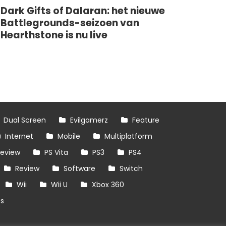
Dark Gifts of Dalaran: het nieuwe
Battlegrounds-seizoen van
Hearthstone is nu live
Dual Screen
Evilgamerz
Feature
Internet
Mobile
Multiplatform
review
PS Vita
PS3
PS4
Review
Software
Switch
Wii
Wii U
Xbox 360
es