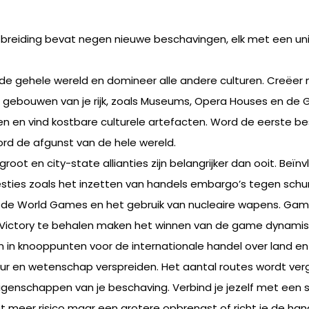
tbreiding bevat negen nieuwe beschavingen, elk met een u
er de gehele wereld en domineer alle andere culturen. Creëer
e gebouwen van je rijk, zoals Museums, Opera Houses en de G
ken en vind kostbare culturele artefacten. Word de eerste 
rd de afgunst van de hele wereld.
groot en city-state allianties zijn belangrijker dan ooit. B
ties zoals het inzetten van handels embargo’s tegen schur
r de World Games en het gebruik van nucleaire wapens. Ga
 Victory te behalen maken het winnen van de game dynamisc
n in knooppunten voor de internationale handel over land e
ltuur en wetenschap verspreiden. Het aantal routes wordt ve
enschappen van je beschaving. Verbind je jezelf met een st
met meer risico maar een grotere opbrengst of richt je de ha