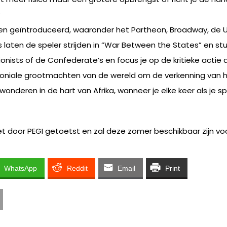
?
 geïntroduceerd, waaronder het Partheon, Broadway, de Uf
laten de speler strijden in “War Between the States” en stu
nists of de Confederate’s en focus je op de kritieke actie 
koloniale grootmachten van de wereld om de verkenning van 
wonderen in de hart van Afrika, wanneer je elke keer als j
 niet door PEGI getoetst en zal deze zomer beschikbaar zijn 
WhatsApp
Reddit
Email
Print