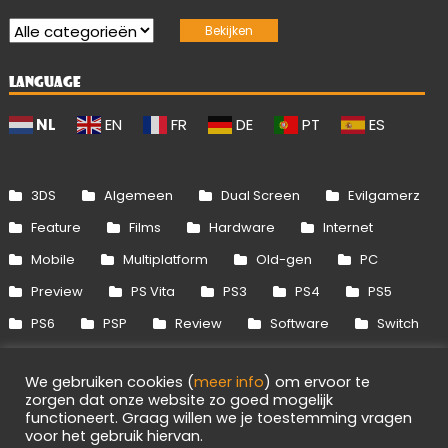
LANGUAGE
NL
EN
FR
DE
PT
ES
3DS
Algemeen
Dual Screen
Evilgamerz
Feature
Films
Hardware
Internet
Mobile
Multiplatform
Old-gen
PC
Preview
PS Vita
PS3
PS4
PS5
PS6
PSP
Review
Software
Switch
Switch 2
Uitgelicht
Wii
Wii U
We gebruiken cookies (
meer info
) om ervoor te
Xbox 360
Xbox One
Xbox Series
zorgen dat onze website zo goed mogelijk
functioneert. Graag willen we je toestemming vragen
voor het gebruik hiervan.