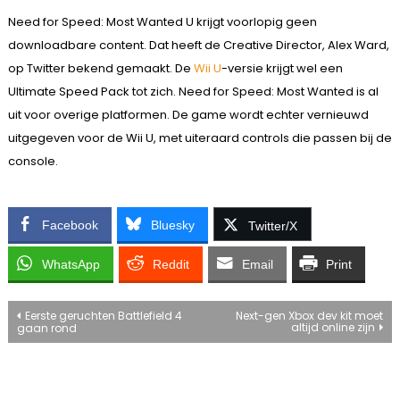
Need for Speed: Most Wanted U krijgt voorlopig geen
downloadbare content. Dat heeft de Creative Director, Alex Ward,
op Twitter bekend gemaakt. De
Wii U
-versie krijgt wel een
Ultimate Speed Pack tot zich. Need for Speed: Most Wanted is al
uit voor overige platformen. De game wordt echter vernieuwd
uitgegeven voor de Wii U, met uiteraard controls die passen bij de
console.
Facebook
Bluesky
Twitter/X
WhatsApp
Reddit
Email
Print
Bericht
Eerste geruchten Battlefield 4
Next-gen Xbox dev kit moet
altijd online zijn
gaan rond
navigatie