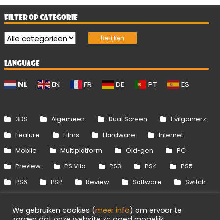
FILTER OP CATEGORIE
LANGUAGE
NL
EN
FR
DE
PT
ES
3DS
Algemeen
Dual Screen
Evilgamerz
Feature
Films
Hardware
Internet
Mobile
Multiplatform
Old-gen
PC
Preview
PS Vita
PS3
PS4
PS5
PS6
PSP
Review
Software
Switch
Switch 2
Uitgelicht
Wii
Wii U
We gebruiken cookies (
meer info
) om ervoor te
Xbox 360
Xbox One
Xbox Series
zorgen dat onze website zo goed mogelijk