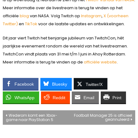
Meer informatie over de livestream is terug te vinden op het
officiële
blog
van NASA. Volg Twitch op
Instagram
,
X (voorheen
Twitter)
en
TikTok
voor de laatste updates en ontwikkelingen.
Dit jaar viert Twitch het tienjarige jubileum van TwitchCon, hét
jaarlijkse evenement rondom de wereld van het livestreamen.
TwitchCon vindt plaats van 31 mei t/m 1 juni in Ahoy Rotterdam.
Meer informatie is terug te vinden op de
officiële website
.
Facebook
Bluesky
Twitter/X
WhatsApp
Reddit
Email
Print
Bericht
Wederom komt een Xbox-
Football Manager 25 is officieel
geannuleerd
game naar PlayStation 5
navigatie