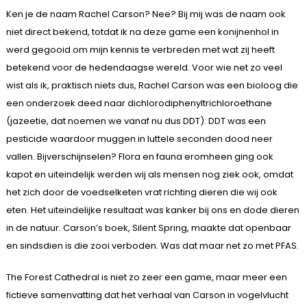
Ken je de naam Rachel Carson? Nee? Bij mij was de naam ook
niet direct bekend, totdat ik na deze game een konijnenhol in
werd gegooid om mijn kennis te verbreden met wat zij heeft
betekend voor de hedendaagse wereld. Voor wie net zo veel
wist als ik, praktisch niets dus, Rachel Carson was een bioloog die
een onderzoek deed naar dichlorodiphenyltrichloroethane
(jazeetie, dat noemen we vanaf nu dus DDT). DDT was een
pesticide waardoor muggen in luttele seconden dood neer
vallen. Bijverschijnselen? Flora en fauna eromheen ging ook
kapot en uiteindelijk werden wij als mensen nog ziek ook, omdat
het zich door de voedselketen vrat richting dieren die wij ook
eten. Het uiteindelijke resultaat was kanker bij ons en dode dieren
in de natuur. Carson’s boek, Silent Spring, maakte dat openbaar
en sindsdien is die zooi verboden. Was dat maar net zo met PFAS.
The Forest Cathedral is niet zo zeer een game, maar meer een
fictieve samenvatting dat het verhaal van Carson in vogelvlucht