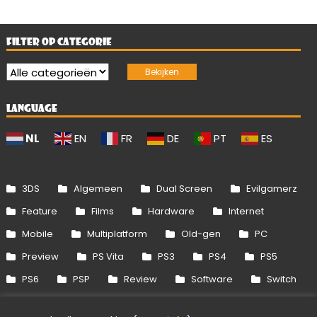
FILTER OP CATEGORIE
LANGUAGE
NL
EN
FR
DE
PT
ES
3DS
Algemeen
Dual Screen
Evilgamerz
Feature
Films
Hardware
Internet
Mobile
Multiplatform
Old-gen
PC
Preview
PS Vita
PS3
PS4
PS5
PS6
PSP
Review
Software
Switch
Switch 2
Uitgelicht
Wii
Wii U