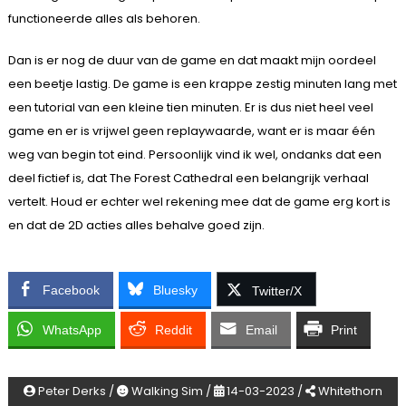
functioneerde alles als behoren.
Dan is er nog de duur van de game en dat maakt mijn oordeel
een beetje lastig. De game is een krappe zestig minuten lang met
een tutorial van een kleine tien minuten. Er is dus niet heel veel
game en er is vrijwel geen replaywaarde, want er is maar één
weg van begin tot eind. Persoonlijk vind ik wel, ondanks dat een
deel fictief is, dat The Forest Cathedral een belangrijk verhaal
vertelt. Houd er echter wel rekening mee dat de game erg kort is
en dat de 2D acties alles behalve goed zijn.
Facebook
Bluesky
Twitter/X
WhatsApp
Reddit
Email
Print
Peter Derks /
Walking Sim /
14-03-2023 /
Whitethorn