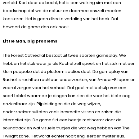
verteld. Kort door de bocht, het is een walking sim met een
boodschap dat we de natuur en daarmee onszelf moeten
koesteren. Het is geen directe vertaling van het boek. Dat
beweert de game dan ook nooit.
Little Man, big problems
The Forest Cathedral bestaat uit twee soorten gameplay. We
hebben het stuk waar je als Rachel zelf speelt en het stuk met een
klein poppeke dat de platform secties doet. De gameplay van
Rachel is rechttoe rechtaan onderzoeken, van A-naar-B lopen en
vooral zorgen voor het verhaal. Dat gaat met behulp van een
soort tablet waarmee je dingen kan zien die voor het blote oog
onzichtbaar zijn. Pijpleidingen die de weg wijzen,
onderzoeksresultaten zoals besmette vissen en zaken die
interactief zijn. De game flirt een beetje met horror door de
soundtrack en wat visuele trucjes die wat weg hebben van The
Twilight zone. Het wordt echter nooit eng, eerder mysterieus.