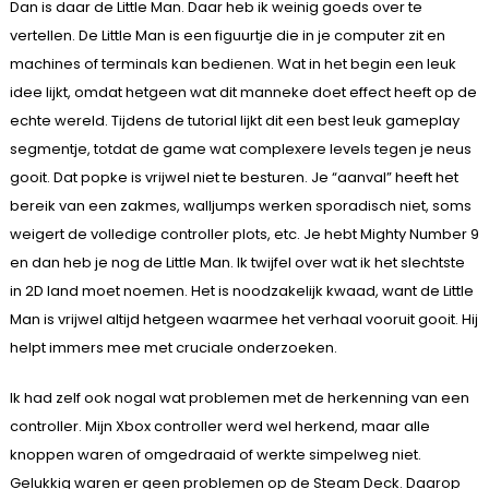
Dan is daar de Little Man. Daar heb ik weinig goeds over te
vertellen. De Little Man is een figuurtje die in je computer zit en
machines of terminals kan bedienen. Wat in het begin een leuk
idee lijkt, omdat hetgeen wat dit manneke doet effect heeft op de
echte wereld. Tijdens de tutorial lijkt dit een best leuk gameplay
segmentje, totdat de game wat complexere levels tegen je neus
gooit. Dat popke is vrijwel niet te besturen. Je “aanval” heeft het
bereik van een zakmes, walljumps werken sporadisch niet, soms
weigert de volledige controller plots, etc. Je hebt Mighty Number 9
en dan heb je nog de Little Man. Ik twijfel over wat ik het slechtste
in 2D land moet noemen. Het is noodzakelijk kwaad, want de Little
Man is vrijwel altijd hetgeen waarmee het verhaal vooruit gooit. Hij
helpt immers mee met cruciale onderzoeken.
Ik had zelf ook nogal wat problemen met de herkenning van een
controller. Mijn Xbox controller werd wel herkend, maar alle
knoppen waren of omgedraaid of werkte simpelweg niet.
Gelukkig waren er geen problemen op de Steam Deck. Daarop