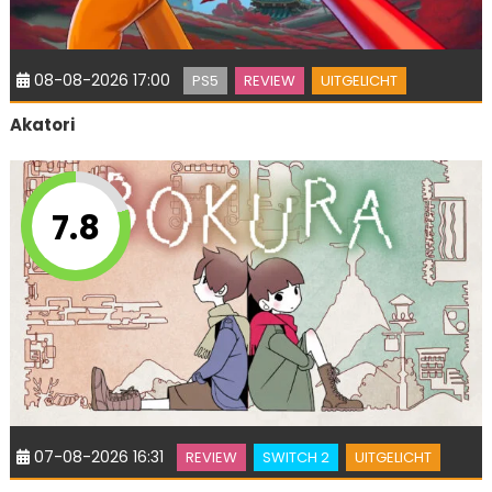
08-08-2026 17:00
PS5
REVIEW
UITGELICHT
Akatori
7.8
07-08-2026 16:31
REVIEW
SWITCH 2
UITGELICHT