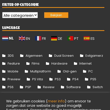
FILTER OP CATEGORIE
LANGUAGE
NL
EN
FR
DE
PT
ES
3DS
Algemeen
Dual Screen
Evilgamerz
Feature
Films
Hardware
Internet
Mobile
Multiplatform
Old-gen
PC
Preview
PS Vita
PS3
PS4
PS5
PS6
PSP
Review
Software
Switch
Switch 2
Uitgelicht
Wii
Wii U
We gebruiken cookies (
meer info
) om ervoor te
Xbox 360
Xbox One
Xbox Series
zorgen dat onze website zo goed mogelijk