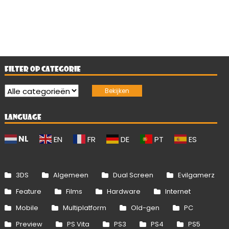
FILTER OP CATEGORIE
LANGUAGE
NL
EN
FR
DE
PT
ES
3DS
Algemeen
Dual Screen
Evilgamerz
Feature
Films
Hardware
Internet
Mobile
Multiplatform
Old-gen
PC
Preview
PS Vita
PS3
PS4
PS5