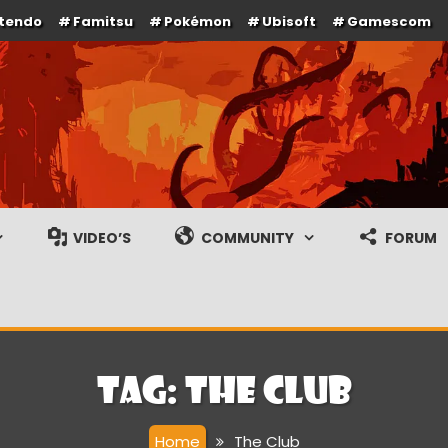
ntendo
Famitsu
Pokémon
Ubisoft
Gamescom
e en gameplay streams
VIDEO’S
COMMUNITY
FORUM
Tag:
The Club
Home
The Club