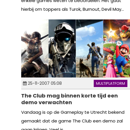
enkele games weten te beoordelen. Het gaat
hierbij om toppers als Turok, Burnout, Devil May...
25-11-2007 05:08
MULTIPLATFORM
The Club mag binnen korte tijd een
demo verwachten
Vandaag is op de Gameplay te Utrecht bekend
gemaakt dat de game The Club een demo zal
gaan krijgen. Veel is...