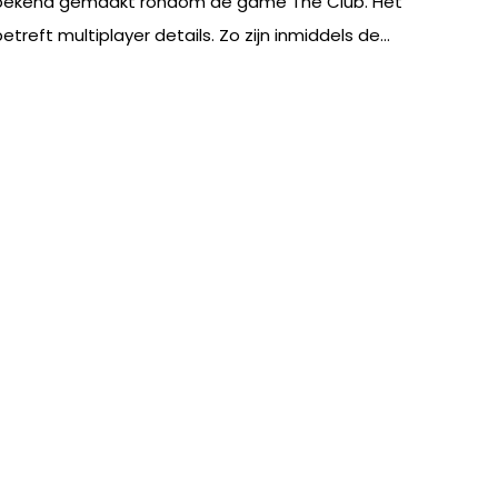
bekend gemaakt rondom de game The Club. Het
etreft multiplayer details. Zo zijn inmiddels de...