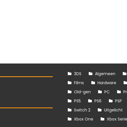
3DS
Algemeen
Films
Hardware
Old-gen
PC
P
PS5
PS6
PSP
Switch 2
Uitgelicht
S
Xbox One
Xbox Seri