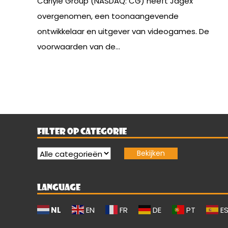
Carlyle Group (NASDAQ: CG) heeft Jagex
overgenomen, een toonaangevende
ontwikkelaar en uitgever van videogames. De
voorwaarden van de...
FILTER OP CATEGORIE
LANGUAGE
NL
EN
FR
DE
PT
E