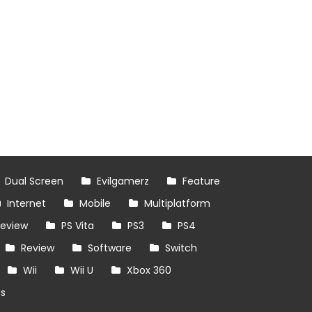
Dual Screen
Evilgamerz
Feature
Internet
Mobile
Multiplatform
review
PS Vita
PS3
PS4
Review
Software
Switch
Wii
Wii U
Xbox 360
es