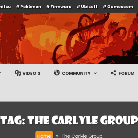
mitsu
Pokémon
Firmware
Ubisoft
Gamescom
e en gameplay streams
VIDEO’S
COMMUNITY
FORUM
Tag:
The Carlyle Group
Home
The Carlyle Group