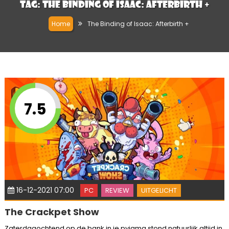
Tag:
The Binding of Isaac: Afterbirth +
Home
The Binding of Isaac: Afterbirth +
7.5
16-12-2021 07:00
PC
REVIEW
UITGELICHT
The Crackpet Show
Zaterdagochtend op de bank in je pyjama stond natuurlijk altijd in