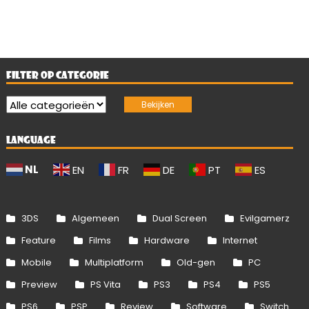
FILTER OP CATEGORIE
LANGUAGE
NL
EN
FR
DE
PT
ES
3DS
Algemeen
Dual Screen
Evilgamerz
Feature
Films
Hardware
Internet
Mobile
Multiplatform
Old-gen
PC
Preview
PS Vita
PS3
PS4
PS5
PS6
PSP
Review
Software
Switch