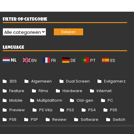
FILTER OP CATEGORIE
LANGUAGE
NL
EN
FR
DE
PT
ES
3DS
Algemeen
Dual Screen
Evilgamerz
Feature
Films
Hardware
Internet
Mobile
Multiplatform
Old-gen
PC
Preview
PS Vita
PS3
PS4
PS5
PS6
PSP
Review
Software
Switch
Switch 2
Uitgelicht
Wii
Wii U