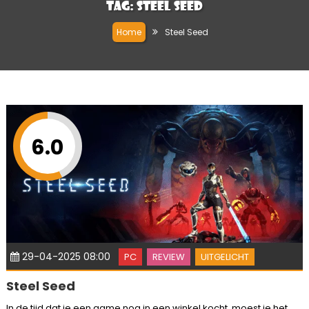
Tag:
Steel Seed
Home
Steel Seed
6.0
29-04-2025 08:00
PC
REVIEW
UITGELICHT
Steel Seed
In de tijd dat je een game nog in een winkel kocht, moest je het