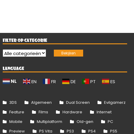
FILTER OP CATEGORIE
LANGUAGE
NL
EN
FR
DE
PT
ES
3DS
Algemeen
Dual Screen
Evilgamerz
Feature
Films
Hardware
Internet
Mobile
Multiplatform
Old-gen
PC
Preview
PS Vita
PS3
PS4
PS5