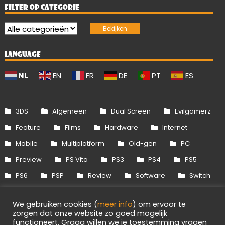
FILTER OP CATEGORIE
LANGUAGE
NL
EN
FR
DE
PT
ES
3DS
Algemeen
Dual Screen
Evilgamerz
Feature
Films
Hardware
Internet
Mobile
Multiplatform
Old-gen
PC
Preview
PS Vita
PS3
PS4
PS5
PS6
PSP
Review
Software
Switch
Switch 2
Uitgelicht
Wii
Wii U
We gebruiken cookies (
meer info
) om ervoor te
Xbox 360
Xbox One
Xbox Series
zorgen dat onze website zo goed mogelijk
functioneert. Graag willen we je toestemming vragen