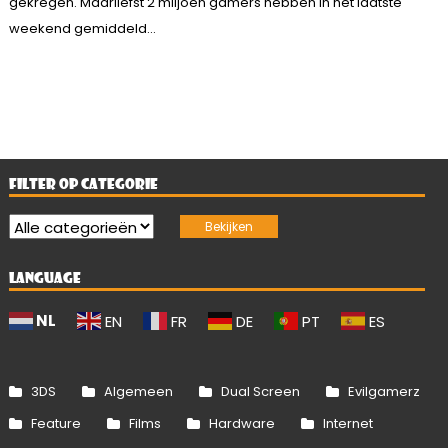
gekregen. Maarliefst 2 miljoen gamers hebben in het laatste
weekend gemiddeld...
FILTER OP CATEGORIE
LANGUAGE
NL
EN
FR
DE
PT
ES
3DS
Algemeen
Dual Screen
Evilgamerz
Feature
Films
Hardware
Internet