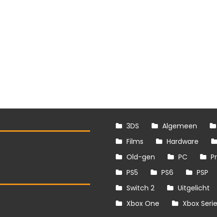
3DS
Algemeen
Films
Hardware
Old-gen
PC
P
PS5
PS6
PSP
Switch 2
Uitgelicht
S
Xbox One
Xbox Seri