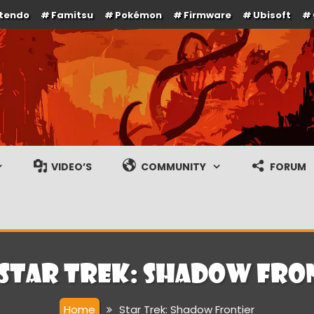
ntendo
Famitsu
Pokémon
Firmware
Ubisoft
e en gameplay streams
VIDEO’S
COMMUNITY
FORUM
Star Trek: Shadow Fro
Home
Star Trek: Shadow Frontier