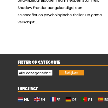
ontwikkelaar Bloober Team hebben Star Trek:
Shadow Frontier aangekondigd, een
sciencefiction psychologische thriller. De game
verschijnt...
FILTER OP CATEGORIE
LANGUAGE
NL
EN
FR
DE
PT
E