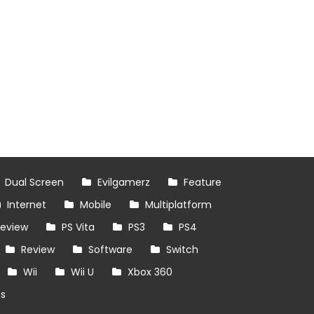
Dual Screen
Evilgamerz
Feature
Internet
Mobile
Multiplatform
review
PS Vita
PS3
PS4
Review
Software
Switch
Wii
Wii U
Xbox 360
es