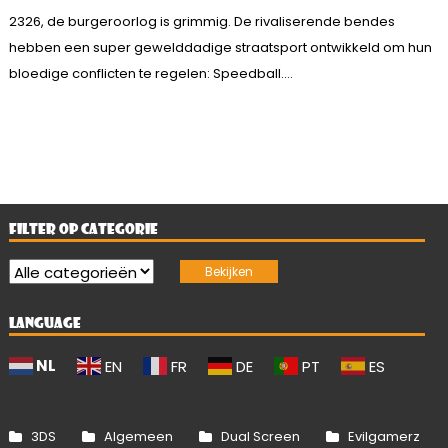
2326, de burgeroorlog is grimmig. De rivaliserende bendes
hebben een super gewelddadige straatsport ontwikkeld om hun
bloedige conflicten te regelen: Speedball....
FILTER OP CATEGORIE
LANGUAGE
NL
EN
FR
DE
PT
ES
3DS
Algemeen
Dual Screen
Evilgamerz