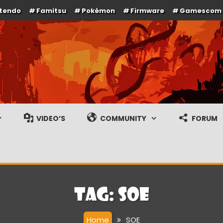
ntendo
Famitsu
Pokémon
Firmware
Gamescom
e en gameplay streams
VIDEO’S
COMMUNITY
FORUM
Tag:
SOE
Home
SOE