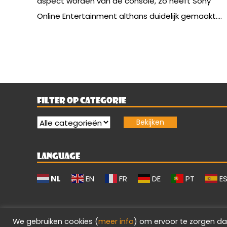
aspect worden van de console, zo heeft Sony
Online Entertainment althans duidelijk gemaakt....
FILTER OP CATEGORIE
LANGUAGE
NL
EN
FR
DE
PT
E
We gebruiken cookies (
meer info
) om ervoor te zorgen da