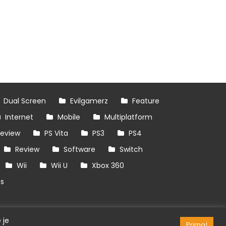
Dual Screen
Evilgamerz
Feature
Internet
Mobile
Multiplatform
review
PS Vita
PS3
PS4
Review
Software
Switch
Wii
Wii U
Xbox 360
es
 je
Prima!