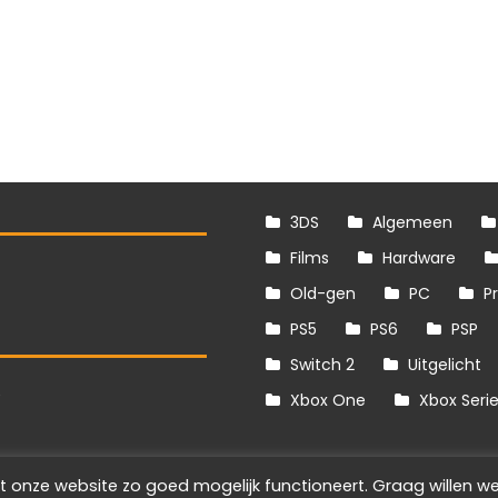
3DS
Algemeen
Films
Hardware
Old-gen
PC
P
PS5
PS6
PSP
Switch 2
Uitgelicht
S
Xbox One
Xbox Seri
t onze website zo goed mogelijk functioneert. Graag willen we