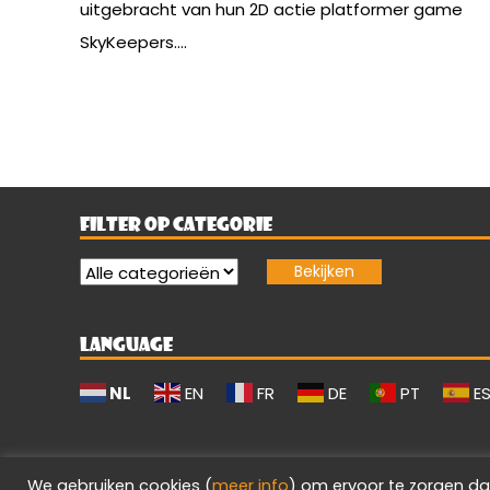
uitgebracht van hun 2D actie platformer game
SkyKeepers....
FILTER OP CATEGORIE
LANGUAGE
NL
EN
FR
DE
PT
E
We gebruiken cookies (
meer info
) om ervoor te zorgen da