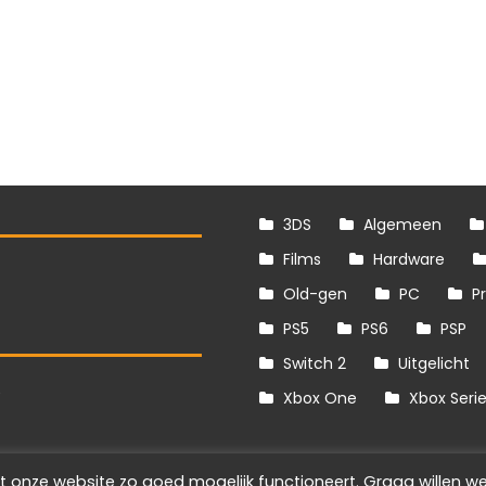
3DS
Algemeen
Films
Hardware
Old-gen
PC
P
PS5
PS6
PSP
Switch 2
Uitgelicht
S
Xbox One
Xbox Seri
t onze website zo goed mogelijk functioneert. Graag willen we