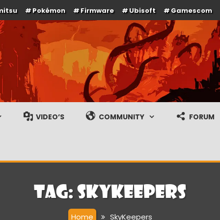
mitsu
Pokémon
Firmware
Ubisoft
Gamescom
e en gameplay streams
VIDEO’S
COMMUNITY
FORUM
Tag:
SkyKeepers
Home
SkyKeepers