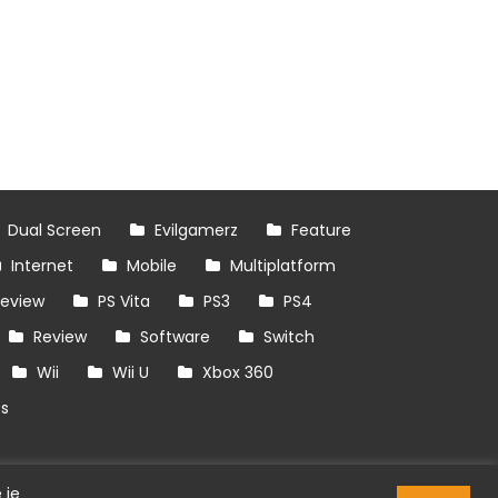
Dual Screen
Evilgamerz
Feature
Internet
Mobile
Multiplatform
review
PS Vita
PS3
PS4
Review
Software
Switch
Wii
Wii U
Xbox 360
es
 je