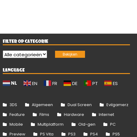
FILTER OP CATEGORIE
LANGUAGE
NL
EN
FR
DE
PT
ES
3DS
Algemeen
Dual Screen
Evilgamerz
Feature
Films
Hardware
Internet
Mobile
Multiplatform
Old-gen
PC
Preview
PS Vita
PS3
PS4
PS5