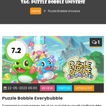
Tag:
Puzzle Bobble Universe
Home
Puzzle Bobble Universe
1
7.2
22-05-2023 06:00
REVIEW
SWITCH
UITGELICHT
Puzzle Bobble Everybubble
Sommige puzzel games zijn al zo oud dat er op elk platform één