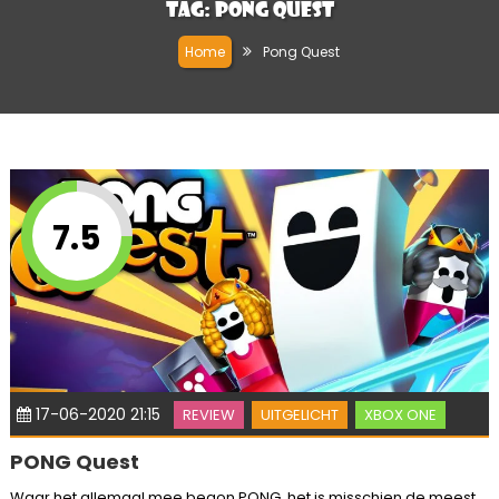
Tag:
Pong Quest
Home
Pong Quest
7.5
17-06-2020 21:15
REVIEW
UITGELICHT
XBOX ONE
PONG Quest
Waar het allemaal mee begon PONG, het is misschien de meest