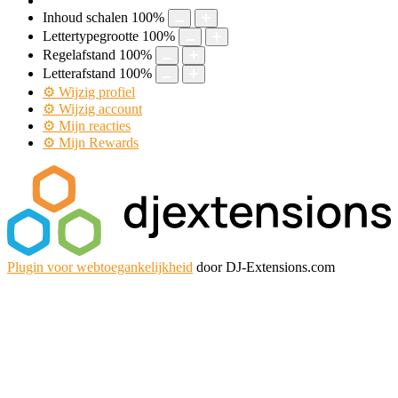
Inhoud schalen
100
%
Lettertypegrootte
100
%
Regelafstand
100
%
Letterafstand
100
%
⚙ Wijzig profiel
⚙ Wijzig account
⚙ Mijn reacties
⚙ Mijn Rewards
Plugin voor webtoegankelijkheid
door DJ-Extensions.com
Ga
naar
de
inhoud