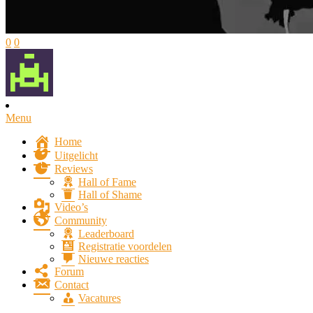
0
0
Menu
Home
Uitgelicht
Reviews
Hall of Fame
Hall of Shame
Video’s
Community
Leaderboard
Registratie voordelen
Nieuwe reacties
Forum
Contact
Vacatures