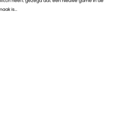
Witch heeft gezegd dat een nieuwe game in de
aak is...