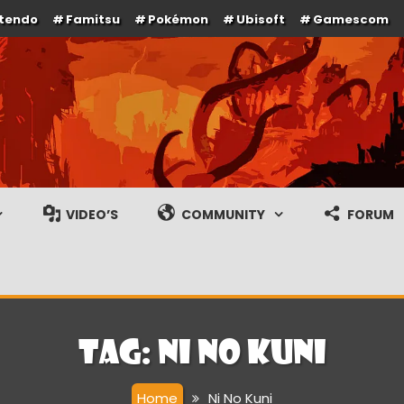
ntendo
Famitsu
Pokémon
Ubisoft
Gamescom
e en gameplay streams
VIDEO’S
COMMUNITY
FORUM
Tag:
Ni No Kuni
Home
Ni No Kuni