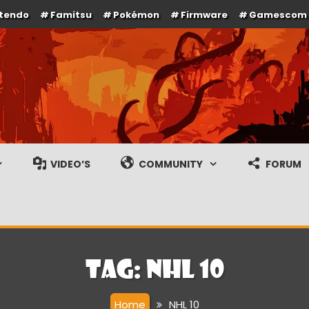
ntendo
Famitsu
Pokémon
Firmware
Gamescom
e en gameplay streams
VIDEO’S
COMMUNITY
FORUM
Tag:
NHL 10
Home
NHL 10