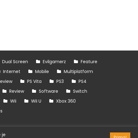
Dual Screen
Evilgamerz
Feature
Internet
Mobile
Multiplatform
review
PS Vita
PS3
PS4
Review
Software
Switch
Wii
Wii U
Xbox 360
es
 je
Prima!