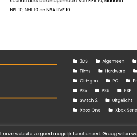
soundtracks bekendgemaakt van FIFA 10, Madden
NFL 10, NHL 10 en NBA LIVE 10....
3DS
Algemeen
Films
Hardware
Old-gen
PC
P
PS5
PS6
PSP
Switch 2
Uitgelicht
S
Xbox One
Xbox Seri
t onze website zo goed mogelijk functioneert. Graag willen we