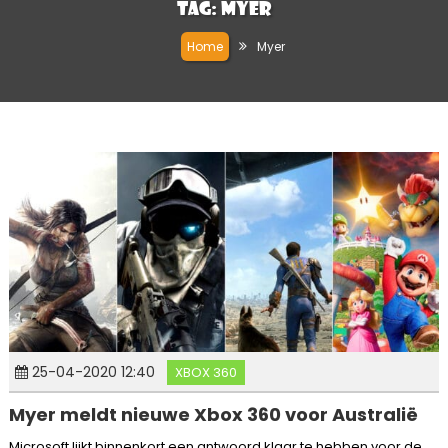
Tag:
Myer
Home
Myer
25-04-2020 12:40
XBOX 360
Myer meldt nieuwe Xbox 360 voor Australië
Microsoft lijkt binnenkort een antwoord klaar te hebben voor de