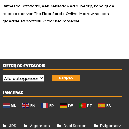
Bethesda Softworks, een ZeniMax Media-bedrijf, kondigt de
release aan van The Elder Scrolls Online: Morrowind, een
gloednieuw hoofdstuk voor het immense...
FILTER OP CATEGORIE
LANGUAGE
NL
EN
FR
DE
PT
ES
3DS
Algemeen
Dual Screen
Evilgamerz