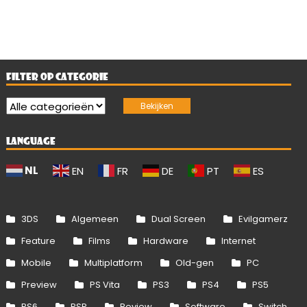
FILTER OP CATEGORIE
LANGUAGE
NL
EN
FR
DE
PT
ES
3DS
Algemeen
Dual Screen
Evilgamerz
Feature
Films
Hardware
Internet
Mobile
Multiplatform
Old-gen
PC
Preview
PS Vita
PS3
PS4
PS5
PS6
PSP
Review
Software
Switch