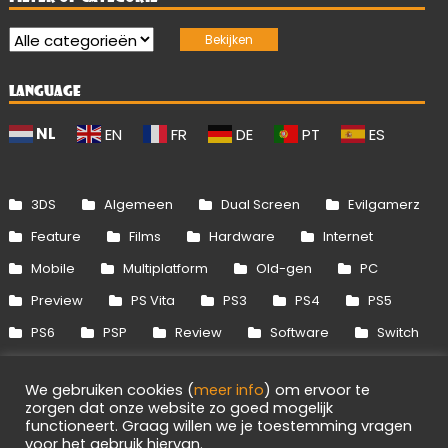
LANGUAGE
NL
EN
FR
DE
PT
ES
3DS
Algemeen
Dual Screen
Evilgamerz
Feature
Films
Hardware
Internet
Mobile
Multiplatform
Old-gen
PC
Preview
PS Vita
PS3
PS4
PS5
PS6
PSP
Review
Software
Switch
Switch 2
Uitgelicht
Wii
Wii U
We gebruiken cookies (
meer info
) om ervoor te
Xbox 360
Xbox One
Xbox Series
zorgen dat onze website zo goed mogelijk
functioneert. Graag willen we je toestemming vragen
voor het gebruik hiervan.