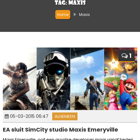
Tag:
Maxis
Home
Maxis
1
05-03-2015 06:47
ALGEMEEN
EA sluit SimCity studio Maxis Emeryville
Maxis Emeryville, ooit een grootse developer maar vanaf heden