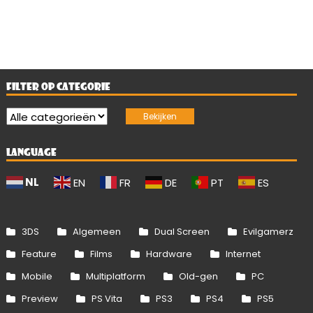
FILTER OP CATEGORIE
LANGUAGE
NL
EN
FR
DE
PT
ES
3DS
Algemeen
Dual Screen
Evilgamerz
Feature
Films
Hardware
Internet
Mobile
Multiplatform
Old-gen
PC
Preview
PS Vita
PS3
PS4
PS5