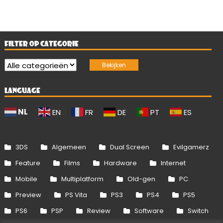
FILTER OP CATEGORIE
LANGUAGE
NL
EN
FR
DE
PT
ES
3DS
Algemeen
Dual Screen
Evilgamerz
Feature
Films
Hardware
Internet
Mobile
Multiplatform
Old-gen
PC
Preview
PS Vita
PS3
PS4
PS5
PS6
PSP
Review
Software
Switch