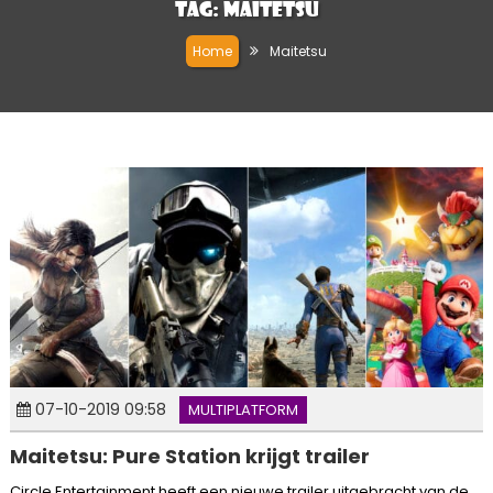
Tag:
Maitetsu
Home
Maitetsu
07-10-2019 09:58
MULTIPLATFORM
Maitetsu: Pure Station krijgt trailer
Circle Entertainment heeft een nieuwe trailer uitgebracht van de