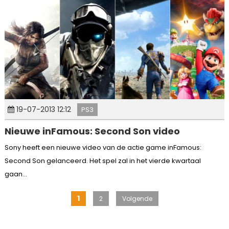
19-07-2013 12:12
PS3
Nieuwe inFamous: Second Son video
Sony heeft een nieuwe video van de actie game inFamous:
Second Son gelanceerd. Het spel zal in het vierde kwartaal
gaan...
Berichten
1
2
Volgende
paginering