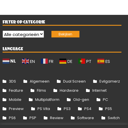
FILTER OP CATEGORIE
LANGUAGE
NL
EN
FR
DE
PT
ES
3DS
Algemeen
Dual Screen
Evilgamerz
Feature
Films
Hardware
Internet
Mobile
Multiplatform
Old-gen
PC
Preview
PS Vita
PS3
PS4
PS5
PS6
PSP
Review
Software
Switch
Switch 2
Uitgelicht
Wii
Wii U