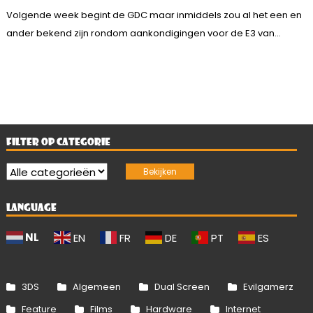
Volgende week begint de GDC maar inmiddels zou al het een en
ander bekend zijn rondom aankondigingen voor de E3 van...
FILTER OP CATEGORIE
LANGUAGE
NL
EN
FR
DE
PT
ES
3DS
Algemeen
Dual Screen
Evilgamerz
Feature
Films
Hardware
Internet