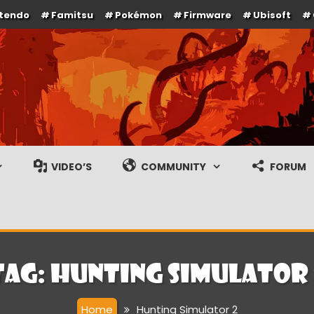
ntendo
Famitsu
Pokémon
Firmware
Ubisoft
e en gameplay streams
VIDEO’S
COMMUNITY
FORUM
Tag:
Hunting Simulator 
Home
Hunting Simulator 2