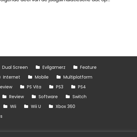
Dual Screen
Evilgamerz
Feature
Internet
Mobile
Multiplatform
review
PS Vita
PS3
PS4
Review
Software
Switch
Wii
Wii U
Xbox 360
es