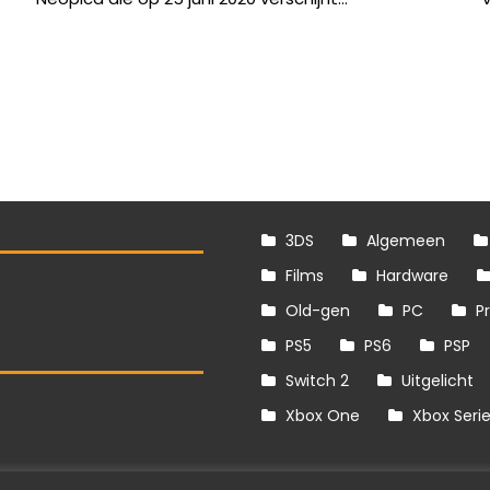
3DS
Algemeen
Films
Hardware
Old-gen
PC
P
PS5
PS6
PSP
Switch 2
Uitgelicht
S
Xbox One
Xbox Seri