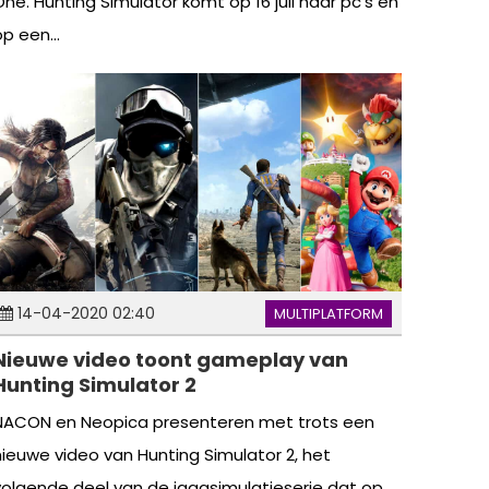
One. Hunting Simulator komt op 16 juli naar pc’s en
p een...
14-04-2020 02:40
MULTIPLATFORM
Nieuwe video toont gameplay van
Hunting Simulator 2
NACON en Neopica presenteren met trots een
nieuwe video van Hunting Simulator 2, het
volgende deel van de jaagsimulatieserie dat op...