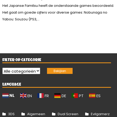
Het Japanse Famitsu heeft de onderstaande games beoordeeld.
Het gaat om goede cijfers voor diverse games: Nobunaga no
Yabou: Souzou (PS3,...
FILTER OP CATEGORIE
LANGUAGE
NL
EN
FR
DE
PT
ES
3DS
Algemeen
Dual Screen
Evilgamerz