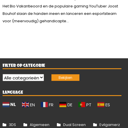
Het Bio Vakantieoord en de populaire gaming YouTuber Joost
Bouhof slaan de handen ineen en lanceren een esportsteam
voor (meervoudig) gehandicapte...
FILTER OP CATEGORIE
LANGUAGE
NL
EN
FR
DE
PT
ES
3DS
Algemeen
Dual Screen
Evilgamerz