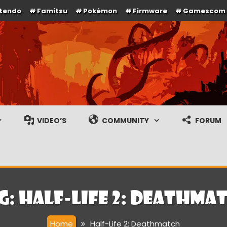
ntendo
Famitsu
Pokémon
Firmware
Gamescom
e en gameplay streams
VIDEO’S
COMMUNITY
FORUM
g:
Half-Life 2: Deathma
Home
Half-Life 2: Deathmatch