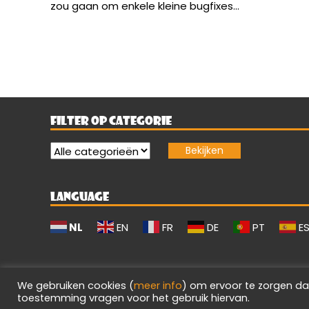
zou gaan om enkele kleine bugfixes...
FILTER OP CATEGORIE
LANGUAGE
NL
EN
FR
DE
PT
E
We gebruiken cookies (
meer info
) om ervoor te zorgen da
toestemming vragen voor het gebruik hiervan.
Evilgamerz 2026 - Alle rechten voorbehouden.