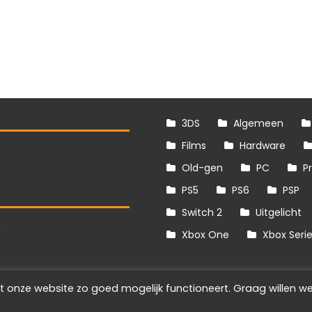
3DS
Algemeen
Films
Hardware
Old-gen
PC
P
PS5
PS6
PSP
Switch 2
Uitgelicht
S
Xbox One
Xbox Seri
t onze website zo goed mogelijk functioneert. Graag willen we
Info
Disclaimer
Cookies
Adverteren