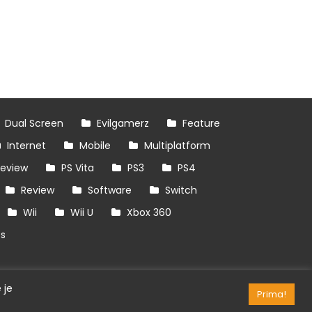
Dual Screen
Evilgamerz
Feature
Internet
Mobile
Multiplatform
review
PS Vita
PS3
PS4
Review
Software
Switch
Wii
Wii U
Xbox 360
es
 je
Prima!
RSS/API
Games
OpenCritic