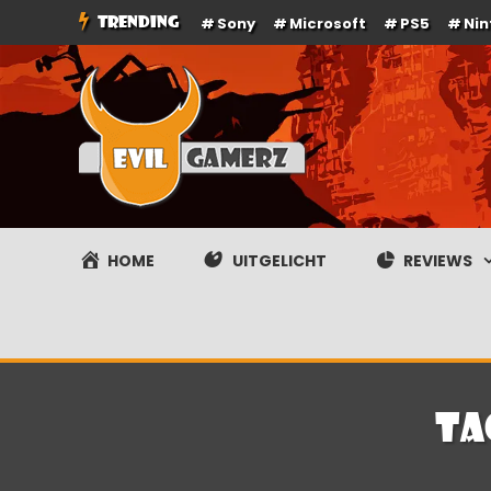
Ga
TRENDING
Sony
Microsoft
PS5
Ni
naar
de
inhoud
Evilgamerz
Het meest interessante game nieuws, reviews, coverag
HOME
UITGELICHT
REVIEWS
Ta