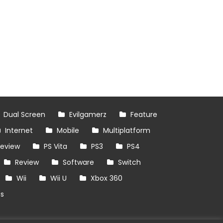
Dual Screen
Evilgamerz
Feature
Internet
Mobile
Multiplatform
review
PS Vita
PS3
PS4
Review
Software
Switch
Wii
Wii U
Xbox 360
es