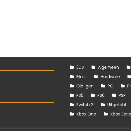
3DS
Algemeen
Films
Hardware
Old-gen
PC
P
PS5
PS6
PSP
Switch 2
Uitgelicht
S
Xbox One
Xbox Seri