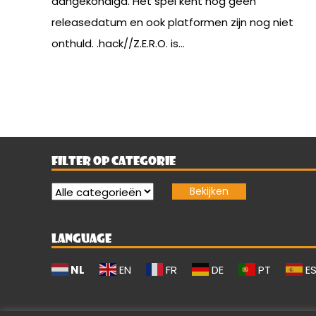
aangekondigd. Het spel kent nog geen
releasedatum en ook platformen zijn nog niet
onthuld. .hack//Z.E.R.O. is...
FILTER OP CATEGORIE
LANGUAGE
NL
EN
FR
DE
PT
E