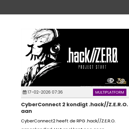
17-02-2026 07:36
MULTIPLATFORM
CyberConnect 2 kondigt .hack//Z.E.R.O.
aan
CyberConnect2 heeft de RPG .hack//Z.E.R.O.