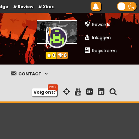
dge
Review
Xbox
Rewards
Inloggen
Registreren
0
0
CONTACT
Volg ons: