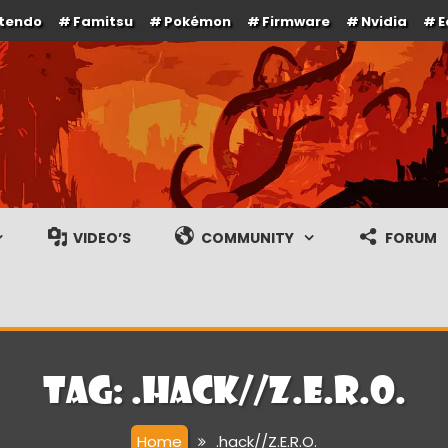
ntendo
Famitsu
Pokémon
Firmware
Nvidia
E
e en gameplay streams
VIDEO’S
COMMUNITY
FORUM
Tag:
.hack//Z.E.R.O.
Home
.hack//Z.E.R.O.