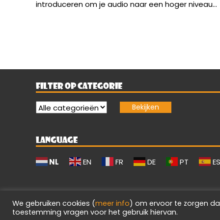
introduceren om je audio naar een hoger niveau...
FILTER OP CATEGORIE
LANGUAGE
NL
EN
FR
DE
PT
E
We gebruiken cookies (
meer info
) om ervoor te zorgen da
toestemming vragen voor het gebruik hiervan.
Evilgamerz 2026 - Alle rechten voorbehouden.