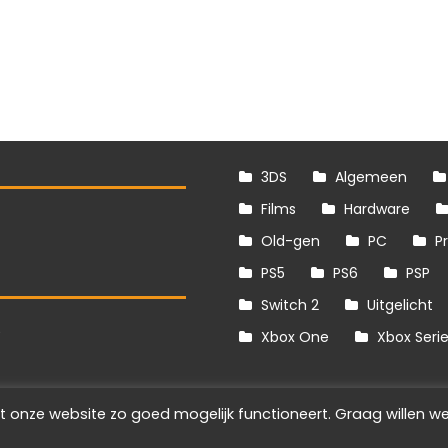
3DS
Algemeen
Films
Hardware
Old-gen
PC
P
PS5
PS6
PSP
Switch 2
Uitgelicht
S
Xbox One
Xbox Seri
t onze website zo goed mogelijk functioneert. Graag willen we
Info
Disclaimer
Cookies
Adverteren