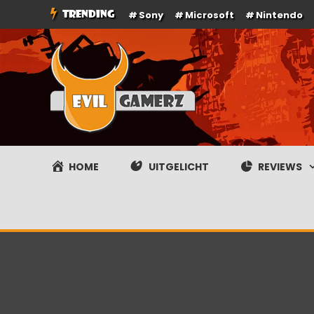
Ga
TRENDING
Sony
Microsoft
Nintendo
naar
de
inhoud
Evilgamerz
Het meest interessante game nieuws, reviews, coverag
HOME
UITGELICHT
REVIEWS