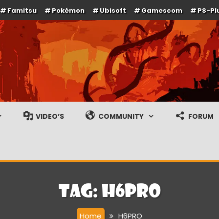
Famitsu
Pokémon
Ubisoft
Gamescom
PS-Pl
e en gameplay streams
VIDEO’S
COMMUNITY
FORUM
Tag:
H6PRO
Home
H6PRO