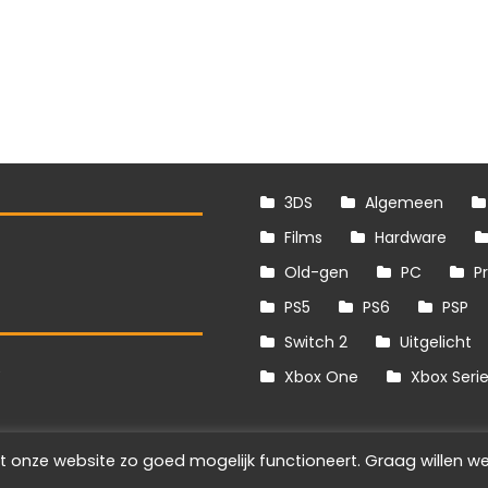
3DS
Algemeen
Films
Hardware
Old-gen
PC
P
PS5
PS6
PSP
Switch 2
Uitgelicht
S
Xbox One
Xbox Seri
t onze website zo goed mogelijk functioneert. Graag willen we
Info
Disclaimer
Cookies
Adverteren