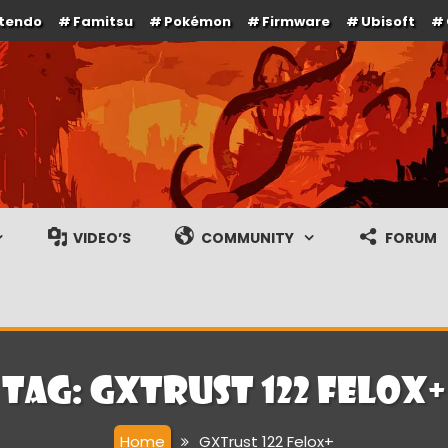
ntendo
Famitsu
Pokémon
Firmware
Ubisoft
e en gameplay streams
VIDEO’S
COMMUNITY
FORUM
Tag:
GXTrust 122 Felox+
Home
GXTrust 122 Felox+