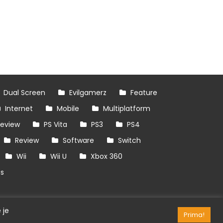
Dual Screen
Evilgamerz
Feature
Internet
Mobile
Multiplatform
review
PS Vita
PS3
PS4
Review
Software
Switch
Wii
Wii U
Xbox 360
es
 je
Prima!
RSS/API
Games
OpenCritic