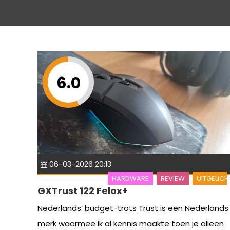
6.0
06-03-2026 20:13
HARDWARE
REVIEW
UITGELICH
GXTrust 122 Felox+
Nederlands’ budget-trots Trust is een Nederlands
merk waarmee ik al kennis maakte toen je alleen