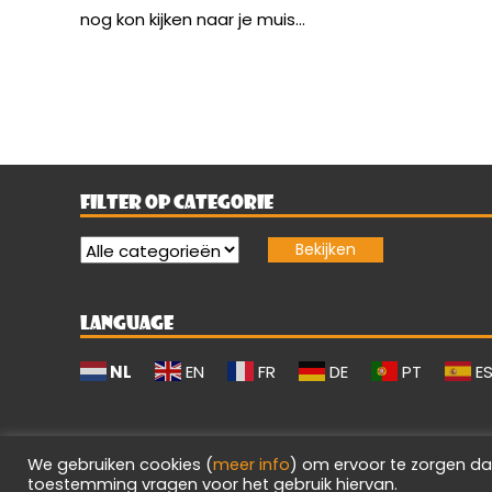
nog kon kijken naar je muis...
FILTER OP CATEGORIE
LANGUAGE
NL
EN
FR
DE
PT
E
We gebruiken cookies (
meer info
) om ervoor te zorgen da
toestemming vragen voor het gebruik hiervan.
Evilgamerz 2026 - Alle rechten voorbehouden.